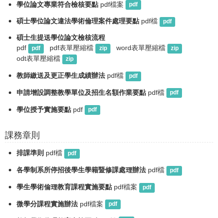
學位論文專業符合檢核要點
pdf檔案
pdf
碩士學位論文違法學術倫理案件處理要點
pdf檔
pdf
碩士生提送學位論文檢核流程
pdf
pdf表單壓縮檔
word表單壓縮檔
pdf
zip
zip
odt表單壓縮檔
zip
教師繳送及更正學生成績辦法
pdf檔
pdf
申請增設調整教學單位及招生名額作業要點
pdf檔
pdf
學位授予實施要點
pdf
pdf
課務章則
排課準則
pdf檔
pdf
各學制系所停招後學生學籍暨修課處理辦法
pdf檔
pdf
學生學術倫理教育課程實施要點
pdf檔案
pdf
微學分課程實施辦法
pdf檔案
pdf