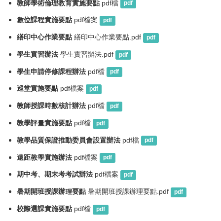
教師學術倫理教育實施要點
pdf檔
pdf
數位課程實施要點
pdf檔案
pdf
繕印中心作業要點
繕印中心作業要點.pdf
pdf
學生實習辦法
學生實習辦法.pdf
pdf
學生申請停修課程辦法
pdf檔
pdf
巡堂實施要點
pdf檔案
pdf
教師授課時數核計辦法
pdf檔
pdf
教學評量實施要點
pdf檔
pdf
教學品質保證推動委員會設置辦法
pdf檔
pdf
遠距教學實施辦法
pdf檔案
pdf
期中考、期末考考試辦法
pdf檔案
pdf
暑期開班授課辦理要點
暑期開班授課辦理要點.pdf
pdf
校際選課實施要點
pdf檔
pdf