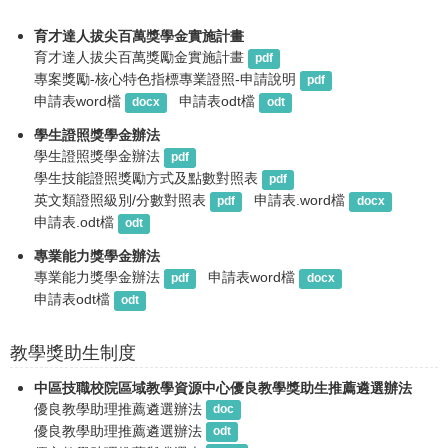
育才達人拔尖百萬獎學金實施計畫
育才達人拔尖百萬獎勵金實施計畫
pdf
專案獎勵-核心特色指標專業證照-申請說明
pdf
申請表word檔
申請表odt檔
docx
odt
學生證照獎學金辦法
學生證照獎學金辦法
pdf
學生技能證照獎勵方式及點數對照表
pdf
英文類證照級別/分數對照表
申請表.word檔
pdf
docx
申請表.odt檔
odt
專業能力獎學金辦法
專業能力獎學金辦法
申請表word檔
pdf
docx
申請表odt檔
odt
教學獎助生制度
中區技職校院區域教學資源中心優良教學獎助生推薦遴選辦法
優良教學助理推薦遴選辦法
doc
優良教學助理推薦遴選辦法
odt