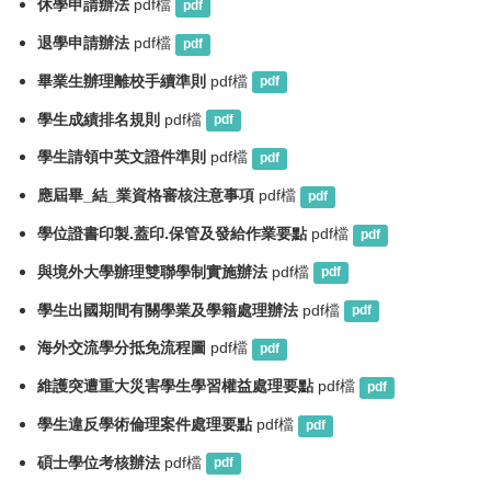
休學申請辦法
pdf檔
pdf
退學申請辦法
pdf檔
pdf
畢業生辦理離校手續準則
pdf檔
pdf
學生成績排名規則
pdf檔
pdf
學生請領中英文證件準則
pdf檔
pdf
應屆畢_結_業資格審核注意事項
pdf檔
pdf
學位證書印製.蓋印.保管及發給作業要點
pdf檔
pdf
與境外大學辦理雙聯學制實施辦法
pdf檔
pdf
學生出國期間有關學業及學籍處理辦法
pdf檔
pdf
海外交流學分抵免流程圖
pdf檔
pdf
維護突遭重大災害學生學習權益處理要點
pdf檔
pdf
學生違反學術倫理案件處理要點
pdf檔
pdf
碩士學位考核辦法
pdf檔
pdf