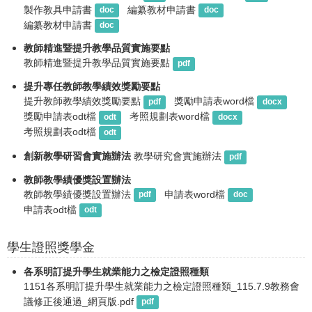
製作教具申請書
編纂教材申請書
doc
doc
編纂教材申請書
doc
教師精進暨提升教學品質實施要點
教師精進暨提升教學品質實施要點
pdf
提升專任教師教學績效獎勵要點
提升教師教學績效獎勵要點
獎勵申請表word檔
pdf
docx
獎勵申請表odt檔
考照規劃表word檔
odt
docx
考照規劃表odt檔
odt
創新教學研習會實施辦法
教學研究會實施辦法
pdf
教師教學績優獎設置辦法
教師教學績優獎設置辦法
申請表word檔
pdf
doc
申請表odt檔
odt
學生證照獎學金
各系明訂提升學生就業能力之檢定證照種類
1151各系明訂提升學生就業能力之檢定證照種類_115.7.9教務會
議修正後通過_網頁版.pdf
pdf