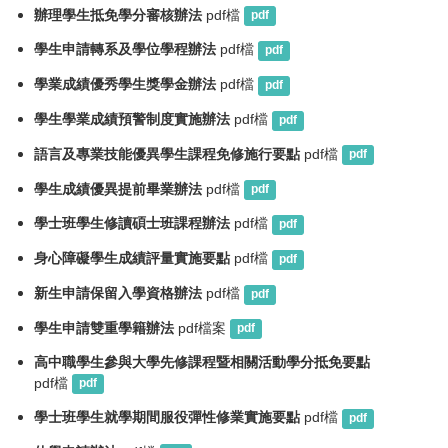
辦理學生抵免學分審核辦法
pdf檔
pdf
學生申請轉系及學位學程辦法
pdf檔
pdf
學業成績優秀學生獎學金辦法
pdf檔
pdf
學生學業成績預警制度實施辦法
pdf檔
pdf
語言及專業技能優異學生課程免修施行要點
pdf檔
pdf
學生成績優異提前畢業辦法
pdf檔
pdf
學士班學生修讀碩士班課程辦法
pdf檔
pdf
身心障礙學生成績評量實施要點
pdf檔
pdf
新生申請保留入學資格辦法
pdf檔
pdf
學生申請雙重學籍辦法
pdf檔案
pdf
高中職學生參與大學先修課程暨相關活動學分抵免要點
pdf檔
pdf
學士班學生就學期間服役彈性修業實施要點
pdf檔
pdf