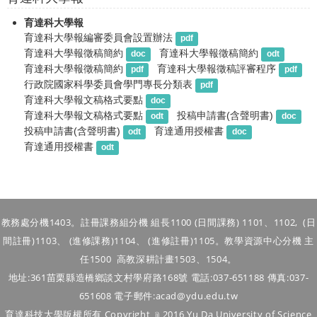
育達科大學報
育達科大學報編審委員會設置辦法
pdf
育達科大學報徵稿簡約
育達科大學報徵稿簡約
doc
odt
育達科大學報徵稿簡約
育達科大學報徵稿評審程序
pdf
pdf
行政院國家科學委員會學門專長分類表
pdf
育達科大學報文稿格式要點
doc
育達科大學報文稿格式要點
投稿申請書(含聲明書)
odt
doc
投稿申請書(含聲明書)
育達通用授權書
odt
doc
育達通用授權書
odt
教務處分機1403。註冊課務組分機 組長1100 (日間課務) 1101、1102, (
日
間
註冊)1103、
(進修
課務)
1104
、
(進修註冊)1105
。
教學資源中心分機 主
任1500 高教深耕計畫1503、1504。
地址:361苗栗縣造橋鄉談文村學府路168號 電話:037-651188 傳真:037-
651608 電子郵件:acad@ydu.edu.tw
育達科技大學版權所有 Copyright ﹫2016 Yu Da University of Science