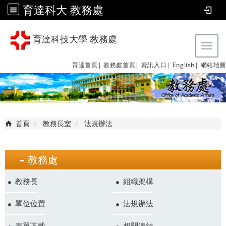
育達科大 教務處
育達科技大學 教務處
Tog
育達首頁|
教務處首頁|
資訊入口|
English|
網站地圖
首頁
教務長室
法規辦法
教務處
教務長
組織架構
單位位置
法規辦法
表單下載
相關連結