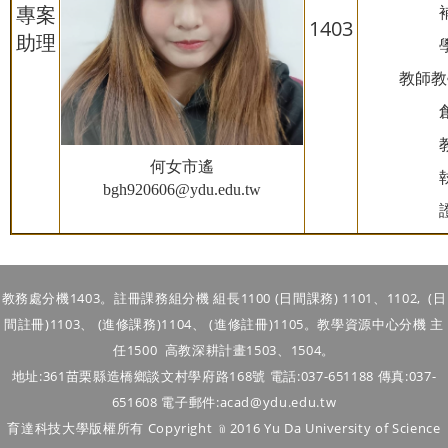
專案
1403
助理
教師教
何
女市
遙
bgh920606@ydu.edu.tw
教務處分機1403。註冊課務組分機 組長1100 (日間課務) 1101、1102, (
日
間
註冊)1103、
(進修
課務)
1104
、
(進修註冊)1105
。
教學資源中心分機 主
任1500 高教深耕計畫1503、1504。
地址:361苗栗縣造橋鄉談文村學府路168號 電話:037-651188 傳真:037-
651608 電子郵件:acad@ydu.edu.tw
育達科技大學版權所有 Copyright ﹫2016 Yu Da University of Science