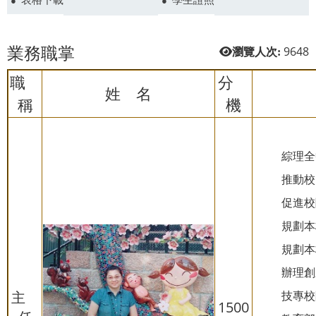
業務職掌
9648
瀏覽人次:
職
分
姓 名
稱
機
綜理全
推動校
促進校
規劃本
規劃本
辦理創
主
技專校
1500