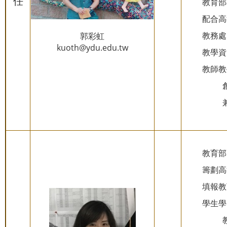
任
教育部
配合高
教務處
郭彩虹
kuoth@ydu.edu.tw
教學資
教師教
教育部
籌劃高
填報教
學生學