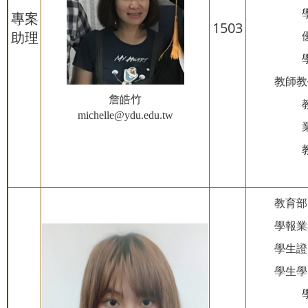
專案
1503
助理
教師教
詹皓竹
michelle@ydu.edu.tw
教育部
學報業
學生證
學生學