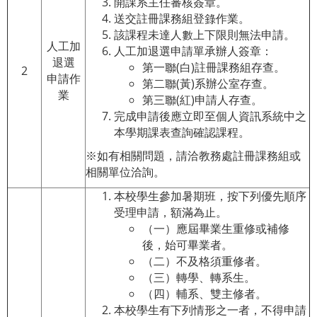
開課系主任審核簽章。
送交註冊課務組登錄作業。
該課程未達人數上下限則無法申請。
人工加
人工加退選申請單承辦人簽章：
退選
第一聯(白)註冊課務組存查。
2
申請作
第二聯(黃)系辦公室存查。
業
第三聯(紅)申請人存查。
完成申請後應立即至個人資訊系統中之
本學期課表查詢確認課程。
※如有相關問題，請洽教務處註冊課務組或
相關單位洽詢。
本校學生參加暑期班，按下列優先順序
受理申請，額滿為止。
（一）應屆畢業生重修或補修
後，始可畢業者。
（二）不及格須重修者。
（三）轉學、轉系生。
（四）輔系、雙主修者。
本校學生有下列情形之一者，不得申請