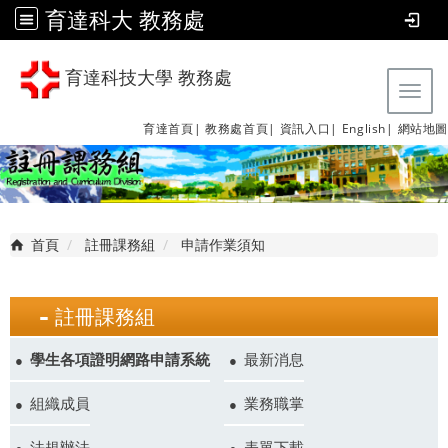
育達科大 教務處
育達科技大學 教務處
Tog
育達首頁|
教務處首頁|
資訊入口|
English|
網站地圖
首頁
註冊課務組
申請作業須知
註冊課務組
學生各項證明網路申請系統
最新消息
組織成員
業務職掌
法規辦法
表單下載