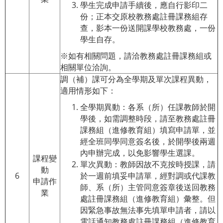
學生完成申請手續後，應自行影印二
份；正本交原校教務處註冊課務組存
查，影本一份送開課學校教務處，一份
學生自存。
※如有相關問題，請洽教務處註冊課務組或
相關單位洽詢。
調（補）課可分為全學期及單次課程異動，
適用情形如下：
全學期異動：各系（所）任課教師於開
學後，如需調整時段，請至教務處註冊
課務組（進修教育組）填寫申請單，並
經全班同學同意簽名後，於開學後兩週
內申辦完成，以免影響學生選課。
課程變
單次異動：教師因故不克按時授課，請
動
6
於一週前填妥申請單，經對調或代課教
申請作
師、系（所）主管同意簽章後送回教務
業
處註冊課務組（進修教育組）彙整。但
因緊急事故無法事先填單申請者，請以
電話通知教務處註冊課務組（進修教育