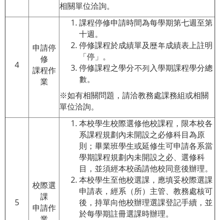
相關單位洽詢。
課程停修申請時間為每學期第七週至第
十週。
停修課程於成績單及歷年成績表上註明
申請停
「停」。
修
4
停修課程之學分不列入學期課程學分總
課程作
數。
業
※如有相關問題，請洽教務處課務組或相關
單位洽詢。
本校學生校際選修他校課程，限本校各
系課程規劃內未開設之必修科目為原
則；畢業班學生或延修生可申請各系當
學期課程規劃內未開設之必、選修科
目，並須經本校函請他校同意後辦理。
本校學生至他校選課，應填妥校際選課
校際選
申請表，經系（所）主管、教務處核可
課
5
後，持單向他校辦理選課登記手續，並
申請作
於每學期註冊選課時辦理。
業