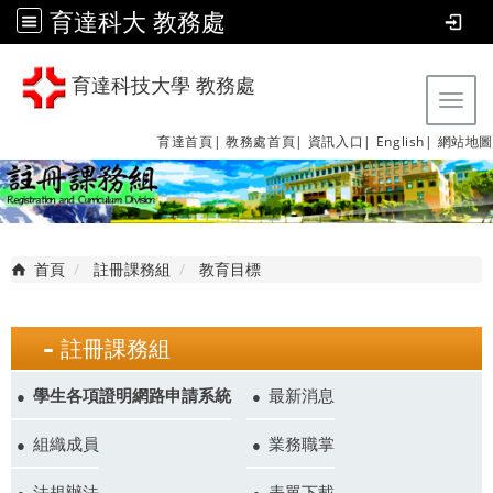
育達科大 教務處
育達科技大學 教務處
Tog
育達首頁|
教務處首頁|
資訊入口|
English|
網站地圖
首頁
註冊課務組
教育目標
註冊課務組
學生各項證明網路申請系統
最新消息
組織成員
業務職掌
法規辦法
表單下載