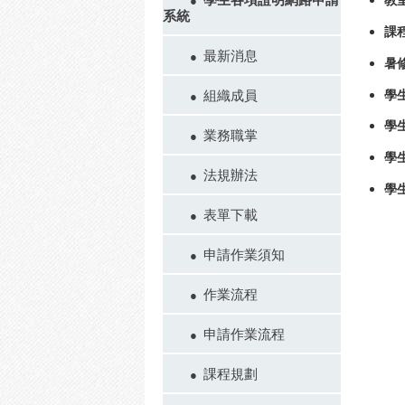
教
系統
課
最新消息
暑
組織成員
學
學
業務職掌
學
法規辦法
學
表單下載
申請作業須知
作業流程
申請作業流程
課程規劃